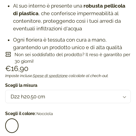
Al suo interno è presente una
robusta pellicola
di plastica
, che conferisce impermeabilità al
contenitore, proteggendo così i tuoi arredi da
eventuali infiltrazioni d'acqua
Ogni fioriera è tessuta con cura a mano,
garantendo un prodotto unico e di alta qualità
Non sei soddisfatto del prodotto? Il reso è garantito per
30 giorni!
Prezzo
€16,90
di
Imposte incluse.
Spese di spedizione
calcolate al check-out.
Prezzo
/
listino
unitario
per
Scegli la misura
Scegli il colore:
Nocciola
Nocciola